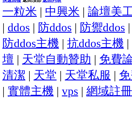
快速回復
返回頂部
返回列表
一粒米
|
中興米
|
論壇美
|
ddos
|
防ddos
|
防禦ddos
防ddos主機
|
抗ddos主機
|
壇
|
天堂自動贊助
|
免費
清潔
|
天堂
|
天堂私服
|
免
|
實體主機
|
vps
|
網域註